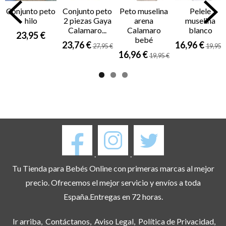
Conjunto peto
Conjunto peto
Peto muselina
Pelele
hilo
2 piezas Gaya
arena
muselina
Calamaro...
Calamaro
blanco
23,95 €
bebé
23,76 €
16,96 €
27,95 €
19,95 €
16,96 €
19,95 €
.
.
Tu Tienda para Bebés Online con primeras marcas al mejor
precio. Ofrecemos el mejor servicio y envíos a toda
España.Entregas en 72 horas.
Ir arriba
Contáctanos
Aviso Legal
Política de Privacidad