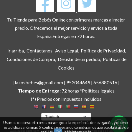
.
.
Tu Tienda para Bebés Online con primeras marcas al mejor
precio. Ofrecemos el mejor servicio y envíos a toda
España.Entregas en 72 horas.
Ir arriba
Contáctanos
Aviso Legal
Política de Privacidad
Condiciones de Compra
Desistir de un pedido
Políticas de
Cookies
| lazosbebes@gmail.com |
953044649
|
656880516
|
Tiempo de Entrega:
72 horas *Políticas legales
(*) Precios con Impuestos incluidos
Usamos cookies de terceros para mejorar la experiencia de navegación, y obtener
estadísticas anónimas. Si continúa navegando consideramos que acepta el uso de
www.lazosbebes.com
- Copyright © 2026 [2530] - Con la tecnología de Palbin.com