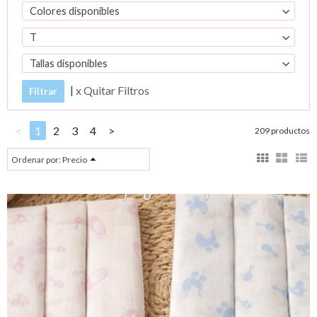
Colores disponibles
T
Tallas disponibles
|
x Quitar Filtros
<
1
2
3
4
>
209 productos
Ordenar por:
Precio