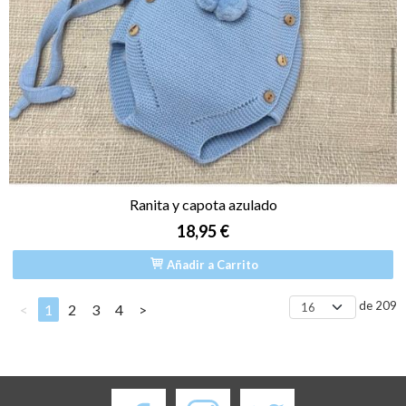
Ranita y capota azulado
18,95 €
Añadir a Carrito
de 209
<
1
2
3
4
>