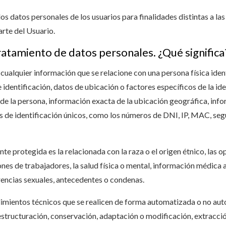
los datos personales de los usuarios para finalidades distintas a 
arte del Usuario.
ratamiento de datos personales. ¿Qué significa
 cualquier información que se relacione con una persona física ident
dentificación, datos de ubicación o factores específicos de la iden
l de la persona, información exacta de la ubicación geográfica, inf
 de identificación únicos, como los números de DNI, IP, MAC, segur
e protegida es la relacionada con la raza o el origen étnico, las op
ones de trabajadores, la salud física o mental, información médica a
rencias sexuales, antecedentes o condenas.
imientos técnicos que se realicen de forma automatizada o no auto
 estructuración, conservación, adaptación o modificación, extracción