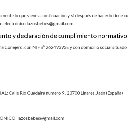
nte lo que viene a continuación y, si después de hacerlo tiene c
eo electrónico
lazosbebes@gmail.com
ento y declaración de cumplimiento normativo
mena Conejero, con NIF nº 26249393E y con domicilio social situado
Calle Rio Guadaira numero 9 , 23700 Linares, Jaén (España)
RÓNICO:
lazosbebes@gmail.com