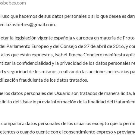
zosbebes.com
el uso que hacemos de sus datos personales o si lo que desea es da
 en
lazosbebes@gmail.com
.
etar la legislación vigente española y europea en materia de Prot
l Parlamento Europeo y del Consejo de 27 de abril de 2016, y conf
s a los que están expuestos, Isabel Jimena Conejero manifiesta apli
izar la confidencialidad y la privacidad de los datos personales r
ad y seguridad de los mismos, realizando las acciones necesarias pa
tilización fraudulenta de los datos tratados.
 los datos personales del Usuario son tratados de manera lícita, le
lícito del Usuario previa información de la finalidad del tratamie
i compartirá datos personales de los usuarios excepto que lo permi
tentes o cuando cuente con el consentimiento expreso y previam