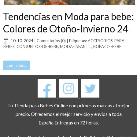
Tendencias en Moda para bebe:
Colores de Otoño-Invierno 24
10-10-2024
|
Comentarios (0)
|
Etiquetas:
ACCESORIOS-PARA-
BEBES
,
CONJUNTOS-DE-BEBE
,
MODA-INFANTIL
,
ROPA-DE-BEBE
Leer más...
.
.
Tu Tienda para Bebés Online con primeras marcas al mejor
precio. Ofrecemos el mejor servicio y envíos a toda
España.Entregas en 72 horas.