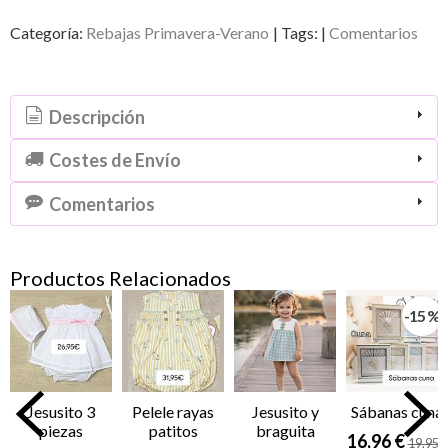
Categoría:
Rebajas Primavera-Verano
|
Tags:
|
Comentarios
Descripción
Costes de Envío
Comentarios
Productos Relacionados
-15 %
Jesusito 3
Pelele rayas
Jesusito y
Sábanas cuna
piezas
patitos
braguita
16,96 €
19,95 €