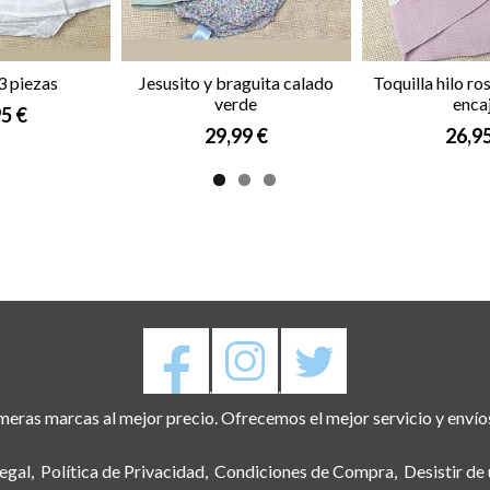
3 piezas
Jesusito y braguita calado
Toquilla hilo ro
verde
enca
5 €
29,99 €
26,9
.
.
eras marcas al mejor precio. Ofrecemos el mejor servicio y envío
egal
Política de Privacidad
Condiciones de Compra
Desistir de