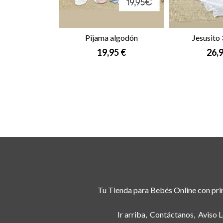
Pijama algodón
Jesusito 
19,95 €
26,9
Tu Tienda para Bebés Online con prim
Ir arriba
Contáctanos
Aviso L