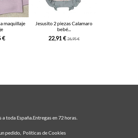
sa maquillaje
Jesusito 2 piezas Calamaro
Peto si
je
bebé...
19,51 €
2
5 €
22,91 €
26,95 €
s a toda España.Entregas en 72 horas.
 un pedido
Políticas de Cookies