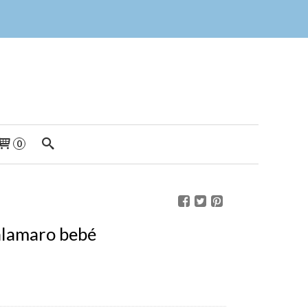
0
alamaro bebé