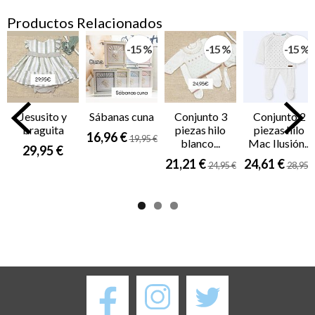
Productos Relacionados
-15 %
-15 %
-15 %
Jesusito y
Sábanas cuna
Conjunto 3
Conjunto 2
braguita
piezas hilo
piezas hilo
16,96 €
19,95 €
blanco...
Mac Ilusión...
29,95 €
21,21 €
24,61 €
24,95 €
28,95 €