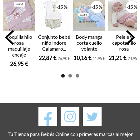
-15 %
-15 %
-15 %
Toquilla hilo
Conjunto bebé
Body manga
Pelele y
rosa
niño Indore
corta cuello
capota hilo
maquillaje
Calamaro...
volante
rosa
encaje
22,87 €
10,16 €
21,21 €
26,90 €
11,95 €
24,95 €
26,95 €
.
.
Tu Tienda para Bebés Online con primeras marcas al mejor