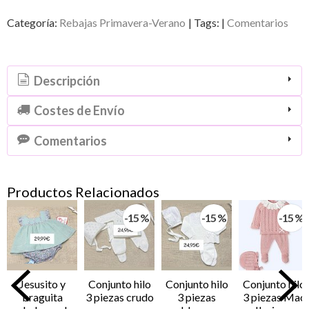
Categoría:
Rebajas Primavera-Verano
|
Tags:
|
Comentarios
Descripción
Costes de Envío
Comentarios
Productos Relacionados
-15 %
-15 %
-15 %
Jesusito y
Conjunto hilo
Conjunto hilo
Conjunto hilo
braguita
3 piezas crudo
3 piezas
3 piezas Mac