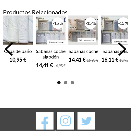
Productos Relacionados
-15 %
-15 %
-15 %
Capa de bańo
Sábanas coche
Sábanas coche
Sábanas cuna
algodón
10,95 €
14,41 €
16,11 €
16,95 €
18,95 €
14,41 €
16,95 €
.
.