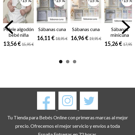
-15 %
-15 %
-15 %
-15 %
Pelele algodón
Sábanas cuna
Sábanas cuna
Sábanas
bebé niña
minicuna
16,11 €
16,96 €
18,95 €
19,95 €
13,56 €
15,26 €
15,95 €
17,95 €
.
.
Tu Tienda para Bebés Online con primeras marcas al mejor
precio. Ofrecemos el mejor servicio y envíos a toda
España.Entregas en 72 horas.