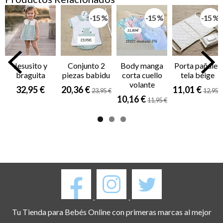
-15 %
-15 %
-15 %
Jesusito y
Conjunto 2
Body manga
Porta pañales
braguita
piezas babidu
corta cuello
tela beige
volante
32,95 €
20,36 €
11,01 €
23,95 €
12,95 €
10,16 €
11,95 €
.
.
Tu Tienda para Bebés Online con primeras marcas al mejor