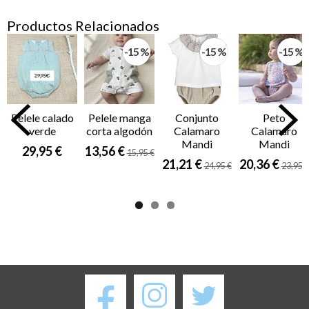
Productos Relacionados
-15 %
-15 %
-15 %
Pelele calado
Pelele manga
Conjunto
Peto
verde
corta algodón
Calamaro
Calamaro
Mandi
Mandi
29,95 €
13,56 €
15,95 €
21,21 €
20,36 €
24,95 €
23,95 €