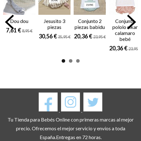
Dou dou
Jesusito 3
Conjunto 2
Conjunto
piezas
piezas babidu
pololo sikar
7,61 €
8,95 €
calamaro
30,56 €
20,36 €
35,95 €
23,95 €
bebé
20,36 €
23,95 €
.
.
Tu Tienda para Bebés Online con primeras marcas al mejor
precio. Ofrecemos el mejor servicio y envíos a toda
España.Entregas en 72 horas.