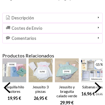
Descripción
Costes de Envío
Comentarios
Productos Relacionados
-15 %
Toquilla hilo
Jesusito 3
Jesusito y
Sábanas cuna
colores
piezas
braguita
16,96 €
19,95 €
calado verde
19,95 €
26,95 €
29,99 €