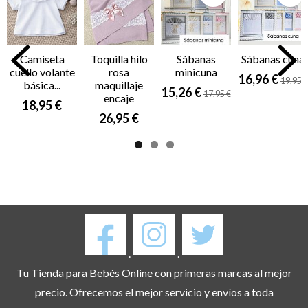
Camiseta
Toquilla hilo
Sábanas
Sábanas cuna
cuello volante
rosa
minicuna
16,96 €
19,95 €
básica...
maquillaje
15,26 €
17,95 €
encaje
18,95 €
26,95 €
.
.
Tu Tienda para Bebés Online con primeras marcas al mejor
precio. Ofrecemos el mejor servicio y envíos a toda