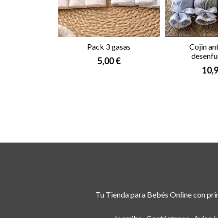
Pack 3 gasas
Cojin an
desenfu
5,00 €
10,9
Tu Tienda para Bebés Online con prim