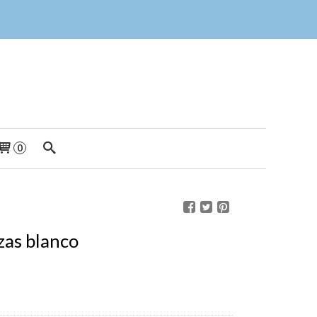
0
zas blanco