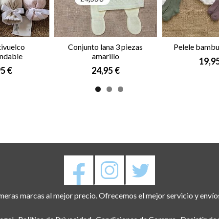
tivuelco
Conjunto lana 3 piezas
Pelele bambu
ndable
amarillo
19,9
5 €
24,95 €
.
.
eras marcas al mejor precio. Ofrecemos el mejor servicio y envío