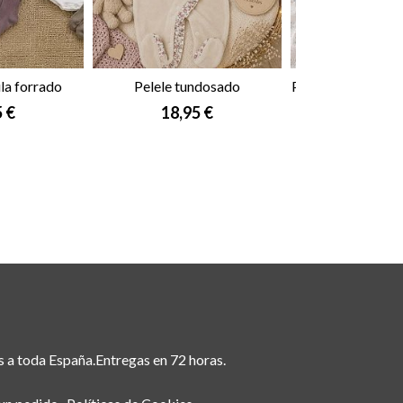
la forrado
Pelele tundosado
Pelele Mac Ilusión
5 €
18,95 €
28,95
s a toda España.Entregas en 72 horas.