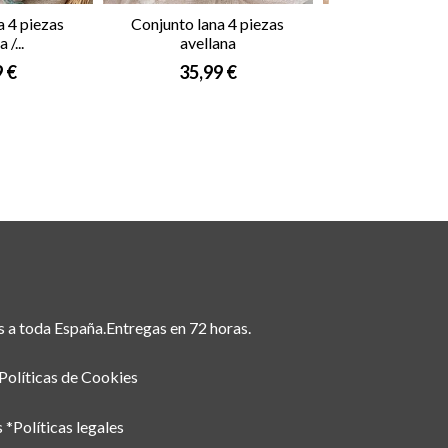
a 4 piezas
Conjunto lana 4 piezas
Pelele tun
 /...
avellana
18,95
9 €
35,99 €
s a toda España.Entregas en 72 horas.
Políticas de Cookies
 *Políticas legales