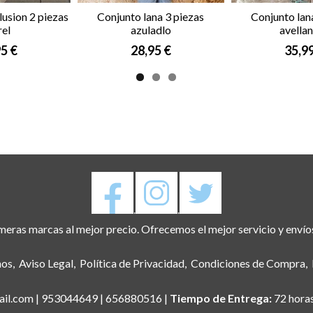
usion 2 piezas
Conjunto lana 3 piezas
Conjunto lan
rel
azuladlo
avellana
5 €
28,95 €
35,9
.
.
eras marcas al mejor precio. Ofrecemos el mejor servicio y envío
nos
Aviso Legal
Política de Privacidad
Condiciones de Compra
il.com |
953044649
|
656880516
|
Tiempo de Entrega:
72 horas