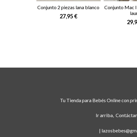
Conjunto 2 piezas lana blanco
Conjunto Mac Il
lau
27,95 €
29,9
Tu Tienda para Bebés Online con prim
Ir arriba
Contácta
| lazosbebes@gma