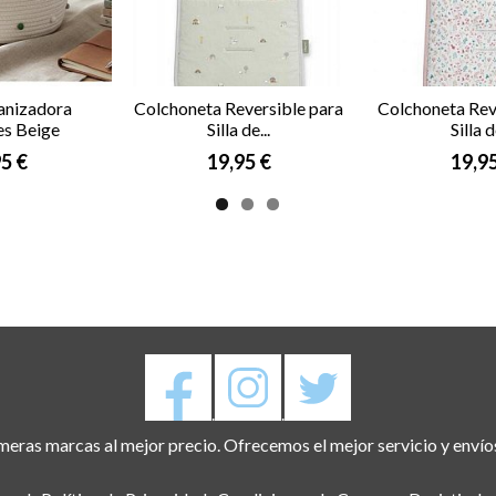
anizadora
Colchoneta Reversible para
Colchoneta Rev
s Beige
Silla de...
Silla d
5 €
19,95 €
19,9
.
.
eras marcas al mejor precio. Ofrecemos el mejor servicio y envío