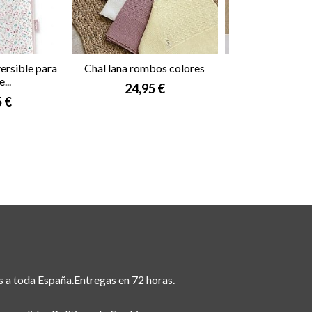
ersible para
Chal lana rombos colores
Set 5 piezas
e...
24,95 €
19,95
5 €
s a toda España.Entregas en 72 horas.