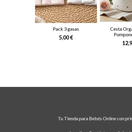
Pack 3 gasas
Cesta Org
Pompone
5,00 €
12,9
Tu Tienda para Bebés Online con prim