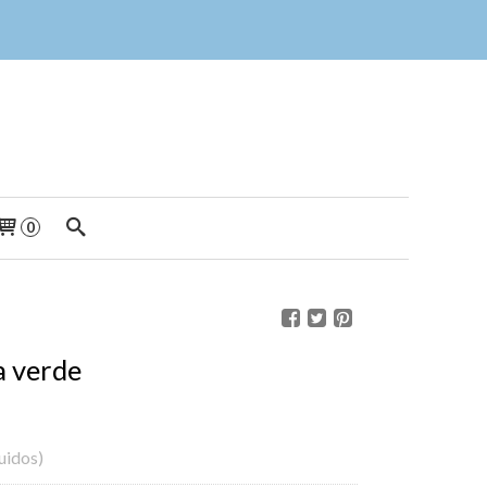
0
la verde
luidos)