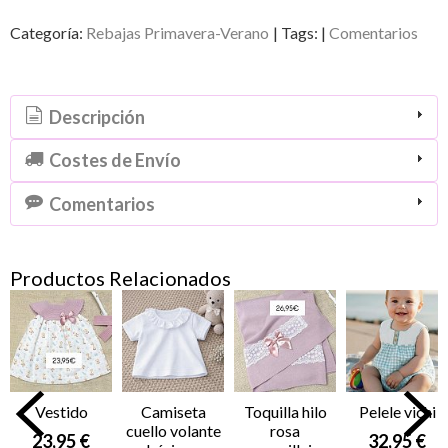
Categoría:
Rebajas Primavera-Verano
|
Tags:
|
Comentarios
Descripción
Costes de Envío
Comentarios
Productos Relacionados
Vestido
Camiseta
Toquilla hilo
Pelele vichi
cuello volante
rosa
23,95 €
32,95 €