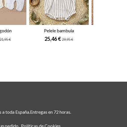
lgodón
Pelele bambula
Vestid
25,46 €
16,96 €
21,95 €
29,95 €
1
s a toda España.Entregas en 72 horas.
 un pedido
Políticas de Cookies