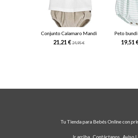
Conjunto Calamaro Mandi
Peto bundi
21,21 €
19,51 
24,95 €
Tu Tienda para Bebés Online con prim
Ir arriba
Contáctanos
Aviso L