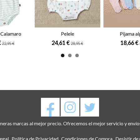
 Calamaro
Pelele
Pijama a
€
24,61 €
18,66 €
22,95 €
28,95 €
.
.
eras marcas al mejor precio. Ofrecemos el mejor servicio y envío
egal
Política de Privacidad
Condiciones de Compra
Desistir de