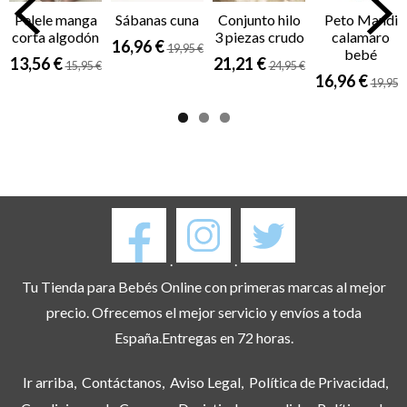
Pelele manga
Sábanas cuna
Conjunto hilo
Peto Mandi
corta algodón
3 piezas crudo
calamaro
16,96 €
19,95 €
bebé
13,56 €
21,21 €
15,95 €
24,95 €
16,96 €
19,95 €
.
.
Tu Tienda para Bebés Online con primeras marcas al mejor
precio. Ofrecemos el mejor servicio y envíos a toda
España.Entregas en 72 horas.
Ir arriba
Contáctanos
Aviso Legal
Política de Privacidad