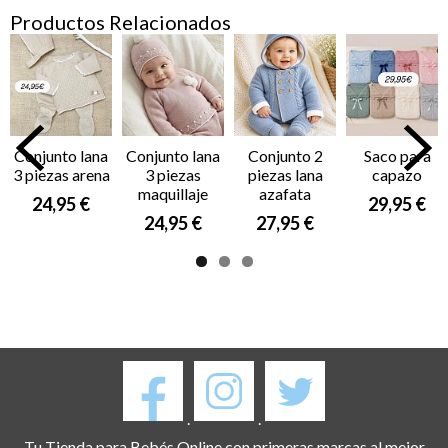
Productos Relacionados
Conjunto lana
Conjunto lana
Conjunto 2
Saco para
3 piezas arena
3 piezas
piezas lana
capazo
maquillaje
azafata
24,95 €
29,95 €
24,95 €
27,95 €
.
.
Tu Tienda para Bebés Online con primeras marcas al mejor